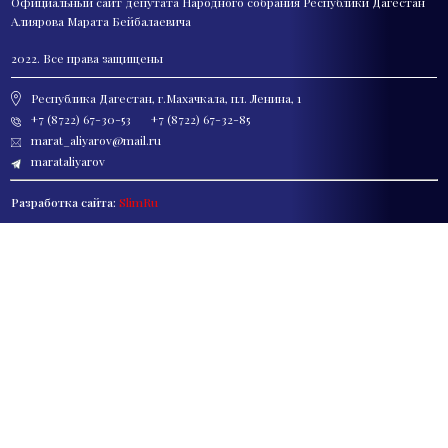
Официальный сайт депутата
Народного собрания Республики Дагестан
Алиярова Марата Бейбалаевича
2022. Все права защищены
Республика Дагестан, г.Махачкала, пл. Ленина, 1
+7 (8722) 67-30-53
+7 (8722) 67-32-85
marat_aliyarov@mail.ru
marataliyarov
Разработка сайта:
SlimRu