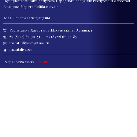
Официальный сайт депутата
Народного собрания Республики Дагестан
Алиярова Марата Бейбалаевича
2022. Все права защищены
Республика Дагестан, г.Махачкала, пл. Ленина, 1
+7 (8722) 67-30-53
+7 (8722) 67-32-85
marat_aliyarov@mail.ru
marataliyarov
Разработка сайта:
SlimRu