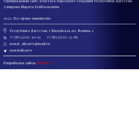
Официальный сайт депутата
Народного собрания Республики Дагестан
Алиярова Марата Бейбалаевича
2022. Все права защищены
Республика Дагестан, г.Махачкала, пл. Ленина, 1
+7 (8722) 67-30-53
+7 (8722) 67-32-85
marat_aliyarov@mail.ru
marataliyarov
Разработка сайта:
SlimRu