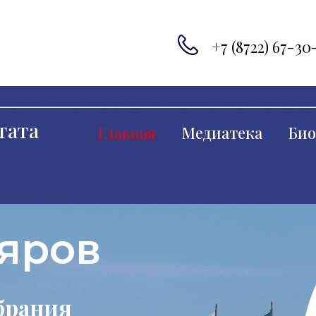
+7 (8722) 67-30
тата
Главная
Медиатека
Био
яров
брания