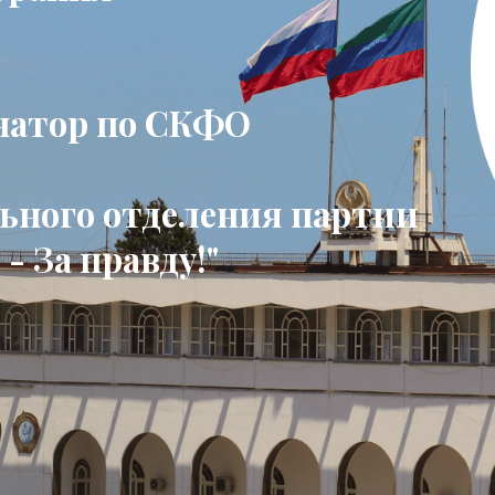
натор по СКФО
льного отделения партии
- За правду!"