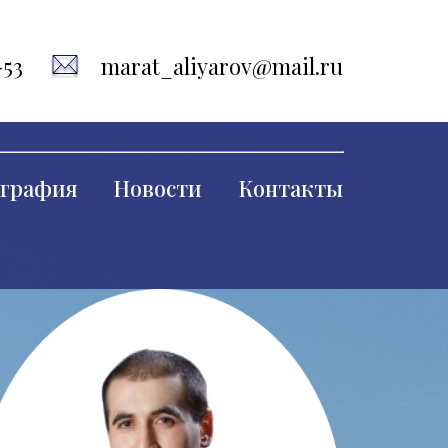
-53
marat_aliyarov@mail.ru
графия
Новости
Контакты