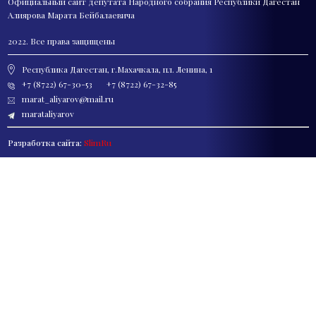
Официальный сайт депутата
Народного собрания Республики Дагестан
Алиярова Марата Бейбалаевича
2022. Все права защищены
Республика Дагестан, г.Махачкала, пл. Ленина, 1
+7 (8722) 67-30-53
+7 (8722) 67-32-85
marat_aliyarov@mail.ru
marataliyarov
Разработка сайта:
SlimRu