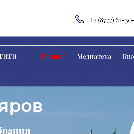
+7 (8722) 67-30
тата
Главная
Медиатека
Био
яров
брания