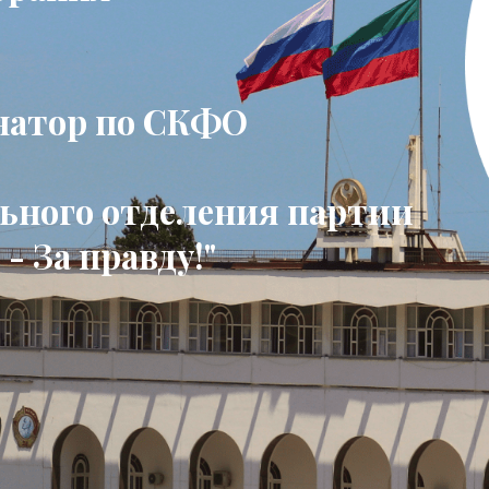
натор по СКФО
льного отделения партии
- За правду!"