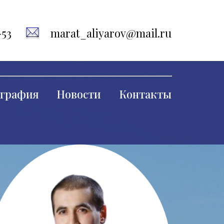
-53
marat_aliyarov@mail.ru
графия
Новости
Контакты