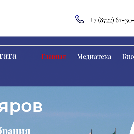
+7 (8722) 67-30
тата
Главная
Медиатека
Био
яров
брания