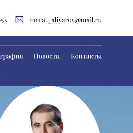
-53
marat_aliyarov@mail.ru
графия
Новости
Контакты