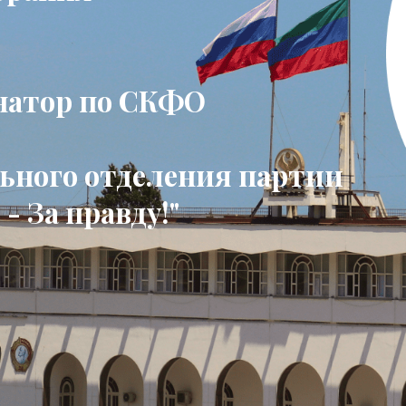
натор по СКФО
льного отделения партии
- За правду!"