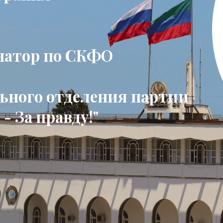
натор по СКФО
льного отделения партии
- За правду!"