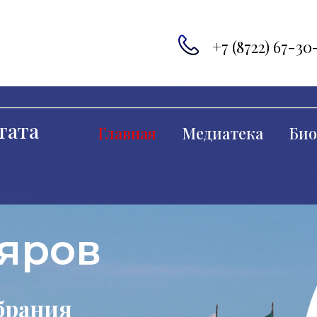
+7 (8722) 67-30
тата
Главная
Медиатека
Био
яров
брания