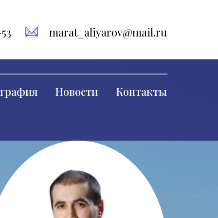
-53
marat_aliyarov@mail.ru
графия
Новости
Контакты