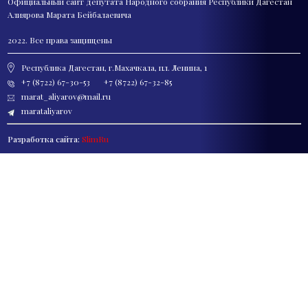
Официальный сайт депутата
Народного собрания Республики Дагестан
Алиярова Марата Бейбалаевича
2022. Все права защищены
Республика Дагестан, г.Махачкала, пл. Ленина, 1
+7 (8722) 67-30-53
+7 (8722) 67-32-85
marat_aliyarov@mail.ru
marataliyarov
Разработка сайта:
SlimRu