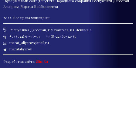
Официальный сайт депутата
Народного собрания Республики Дагестан
Алиярова Марата Бейбалаевича
2022. Все права защищены
Республика Дагестан, г.Махачкала, пл. Ленина, 1
+7 (8722) 67-30-53
+7 (8722) 67-32-85
marat_aliyarov@mail.ru
marataliyarov
Разработка сайта:
SlimRu